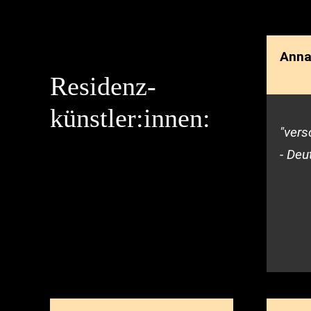
für Kultur und Medien zur Exzellenzförde
Anna 
Residenz-
2022: Kreissparkasse Bautzen
künstler:innen:
"vers
- Deu
2019: LEADER
2014 - 2018: Kulturraum Oberlausitz 
Diese Maßnahme wird mitfinanziert dur