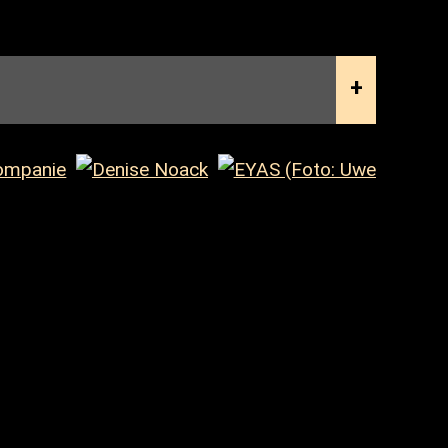
Künste in Kooperation mit dem
agten der Bundesregierung für Kultur
urismus und der Landeshauptstadt
en Landtag beschlossenen Haushaltes.
 der Beauftragten der Bundesregierung