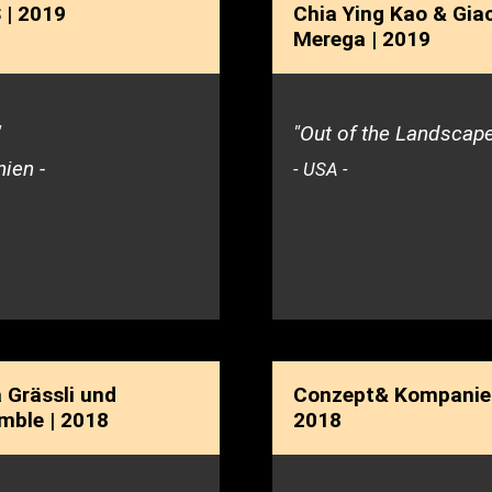
 | 2019
Chia Ying Kao & Gi
Merega | 2019
"
"Out of the Landscap
nien -
- USA -
 Grässli und
Conzept& Kompanie 
mble | 2018
2018