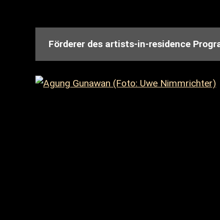
Förderer des artists-in-residence Pro
2023 - 2024: TANZPAKT Stadt-Land-
TANZPAKT in residence ist ein Residenz
TanzNetzDresden.
TANZPAKT in residence wird gefördert v
und Medien, sowie kofinanziert durch d
Dresden, Amt für Kultur und Denkmalsch
Diese Maßnahme wird mitfinanziert durc
TANZPAKT STADT LAND BUND - Eine geme