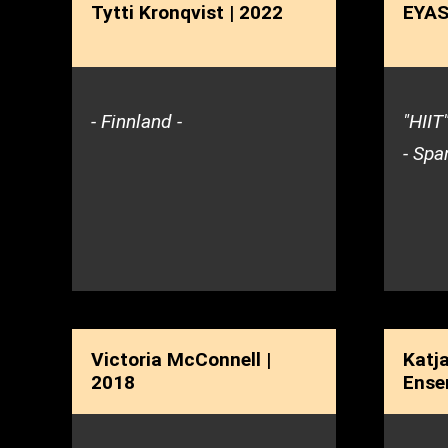
Tytti Kronqvist | 2022
EYAS
- Finnland -
"HIIT
- Spa
Victoria McConnell |
Katja
2018
Ense