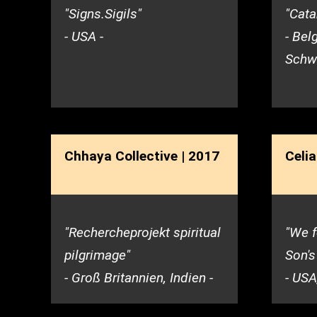
"Signs.Sigils"
"Cata
- USA -
- Bel
Schwe
Chhaya Collective | 2017
Celi
"Rechercheprojekt spiritual
"We f
pilgrimage"
Son's
- Groß Britannien, Indien -
- USA