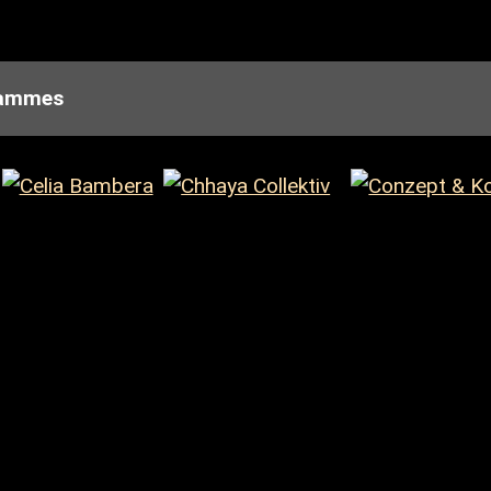
grammes
Bund
programm der villa\wigmann - Raum für Darstellende 
on TANZPAKT Stadt-Land-Bund aus Mitteln der Beauftr
as Staatsministerium für Wissenschaft, Kultur und To
utz.
h Steuermittel auf der Grundlage des vom Sächsisch
insame Initiative von Kommunen, Bundesländern und