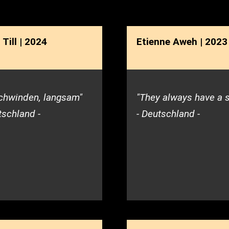
rung im Tanz.
Till | 2024
Etienne Aweh | 2023
chwinden, langsam"
"They always have a s
tschland -
- Deutschland -
Niederschlesien
ch Steuermittel auf der Grundlage des vom Sächsisch