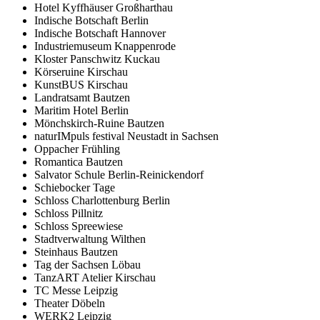
Hotel Kyffhäuser Großharthau
Indische Botschaft Berlin
Indische Botschaft Hannover
Industriemuseum Knappenrode
Kloster Panschwitz Kuckau
Körseruine Kirschau
KunstBUS Kirschau
Landratsamt Bautzen
Maritim Hotel Berlin
Mönchskirch-Ruine Bautzen
naturIMpuls festival Neustadt in Sachsen
Oppacher Frühling
Romantica Bautzen
Salvator Schule Berlin-Reinickendorf
Schiebocker Tage
Schloss Charlottenburg Berlin
Schloss Pillnitz
Schloss Spreewiese
Stadtverwaltung Wilthen
Steinhaus Bautzen
Tag der Sachsen Löbau
TanzART Atelier Kirschau
TC Messe Leipzig
Theater Döbeln
WERK2 Leipzig